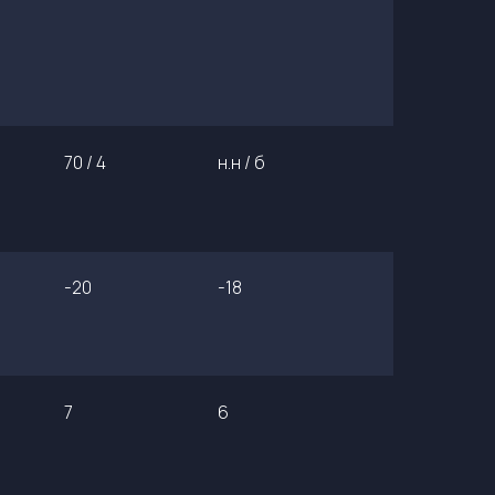
70 / 4
н.н / б
-20
-18
7
6