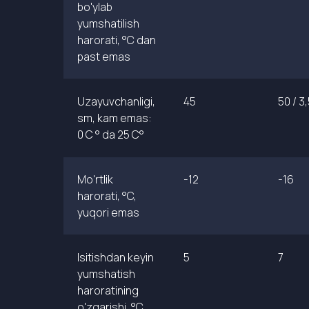
bo'ylab
yumshatilish
harorati, °C dan
past emas
Uzayuvchanligi,
45
50 / 3
sm, kam emas:
0 C ° da 25 C°
Mo'rtlik
-12
-16
harorati, °C,
yuqori emas
Isitishdan keyin
5
7
yumshatish
haroratining
o'zgarishi, °C