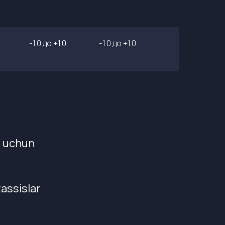
-1.0 до +1.0
-1.0 до +1.0
h uchun
xassislar