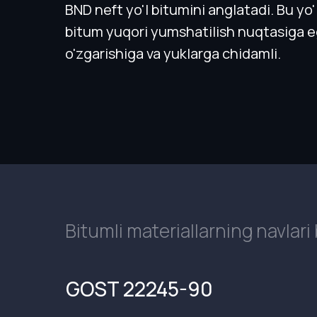
BND neft yo'l bitumini anglatadi. Bu yo
bitum yuqori yumshatilish nuqtasiga ega
o'zgarishiga va yuklarga chidamli.
Bitumli materiallarning navlari 
GOST 22245-90