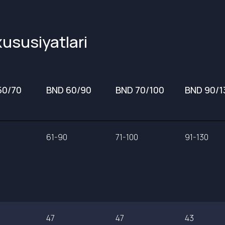
xususiyatlari
50/70
BND 60/90
BND 70/100
BND 90/1
61-90
71-100
91-130
47
47
43