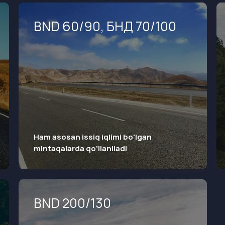
BND 60/90, БНД 70/100
Ham asosan issiq iqlimi bo'lgan
mintaqalarda qo'llaniladi
BND 200/130