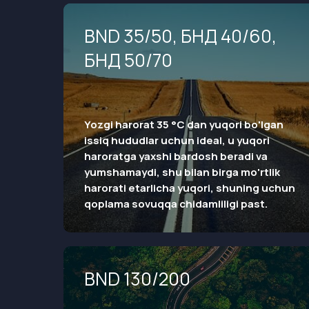
BND
35/50, БНД 40/60,
БНД 50/70
Yozgi harorat 35 °C dan yuqori bo'lgan
issiq hududlar uchun ideal, u yuqori
haroratga yaxshi bardosh beradi va
yumshamaydi, shu bilan birga mo'rtlik
harorati etarlicha yuqori, shuning uchun
qoplama sovuqqa chidamliligi past.
BND 130/200