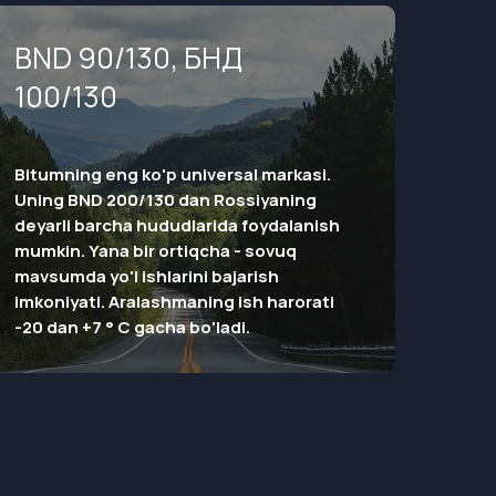
BND 90/130, БНД
100/130
Bitumning eng ko'p universal markasi.
Uning BND 200/130 dan Rossiyaning
deyarli barcha hududlarida foydalanish
mumkin. Yana bir ortiqcha - sovuq
mavsumda yo'l ishlarini bajarish
imkoniyati. Aralashmaning ish harorati
-20 dan +7 ° C gacha bo'ladi.