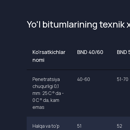
Yo'l bitumlarining texnik 
Ko'rsatkichlar
BND 40/60
BND 
nomi
Penetratsiya
40-60
51-70
chuqurligi 0,1
mm: 25 C ° da -
0 C ° da, kam
emas
Halqa va to'p
51
52