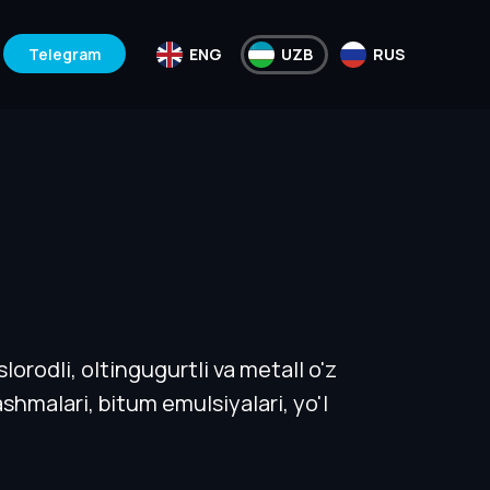
Telegram
ENG
UZB
RUS
orodli, oltingugurtli va metall o'z
ashmalari, bitum emulsiyalari, yo'l