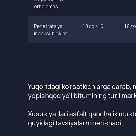
ortiq emas
Penetratsiya
-1.0 до +1.0
-1.0 до
indeksi, birliklar
Yuqoridagi ko'rsatkichlarga qarab, 
yopishqoq yo'l bitumining turli marka
Xususiyatlari asfalt qanchalik must
quyidagi tavsiyalarni berishadi: