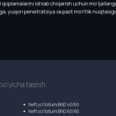
'l qoplamalarini ishlab chiqarish uchun mo'ljalla
, yuqori penetratsiya va past mo'rtlik nuqtasiga 
bo'yicha tasnifi:
Neft yo'l bitumi BND 40/60
Neft yo'l bitumi BND 60/90