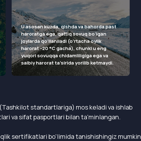
U asosan kuzda, qishda va bahorda past
haroratga ega, qattiq sovuq bo'lgan
joylarda qo'llaniladi (o'rtacha oylik
harorat -20 °C gacha), chunki u eng
yuqori sovuqqa chidamliligiga ega va
salbiy harorat ta'sirida yorilib ketmaydi.
Tashkilot standartlariga) mos keladi va ishlab
lari va sifat pasportlari bilan ta'minlangan.
iqlik sertifikatlari bo'limida tanishishingiz mumkin