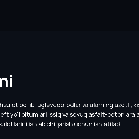
mi
lot bo'lib, uglevodorodlar va ularning azotli, kisl
Neft yo'l bitumlari issiq va sovuq asfalt-beton aral
lotlarini ishlab chiqarish uchun ishlatiladi.