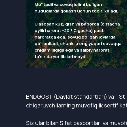
Mo''tadil va sovuq iqlimi bo'lgan
hududlarda qollash uchun tog’ri keladi.
U asosan kuz, qish va bahorda (o'rtacha
oylik harorat -20 ° C gacha) past
haroratga ega, sovuq bo'lgan joylarda
qo'llaniladi, chunki u eng yuqori sovuqqa
chidamliligiga ega va salbiy harorat
ta'sirida yorilib ketmaydi.
BNDGOST (Davlat standartlari) va TSt (
chiqaruvchilarning muvofiqlik sertifikat
Siz ular bilan Sifat pasportlari va muvof