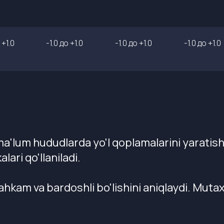
 +1.0
-1.0 до +1.0
-1.0 до +1.0
-1.0 до +1.0
ma'lum hududlarda yo'l qoplamalarini yaratis
lari qo'llaniladi.
ahkam va bardoshli bo'lishini aniqlaydi. Muta